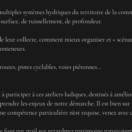
s multiples systèmes hydriques du territoire de la co
e surface, de ruissellement, de profondeur.
 de leur collecte, comment mieux organiser et « scéna
conteneurs.
routes, pistes cyclables, voies piétonnes...
 participer à ces ateliers ludiques, destinés à amélio
rendre les enjeux de notre démarche. Il est bien sur 
une compétence particulière n’est requise, venez avec c
se font par mail sur
gerardmer.patrimoine.nature@gm