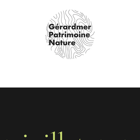
og
Presse
Contact
Notions Juridiques
Dossiers suivis
À p