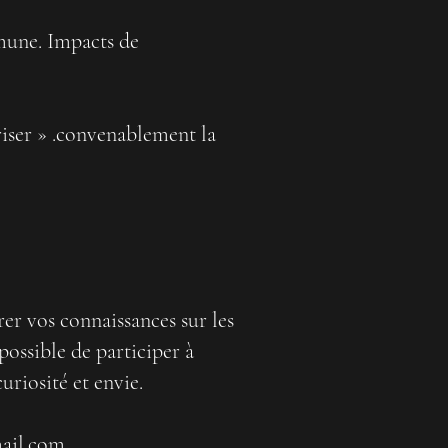
mmune. Impacts de
riser » .convenablement la
rer vos connaissances sur les
possible de participer à
uriosité et envie.
ail.com