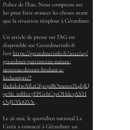
Police de l’Eau. Nous comptons sur
lui pour faire avancer les choses avant
que la situation n’explose à Gérardmer.
Un article de presse sur l’AG est
disponible sur Gerardmerinfo.fr
lien
https://gerardmerinfo.fr/2021/05/
gerardmer-patrimoine-nature-
nouveau-dossier-brulant-a-
kichompre/?
fbclid=IwAR2Gfyo3nBOmeo0iN4f3KJ
9vSh_mBIvc7FPGvhC5vOHdc3AXH
O3JUYk8ZOc
,
Le 26 mai, le quotidien national La
Croix a consacré à Gérardmer un