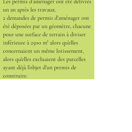
Les permis d’aménager ont été délivrés
un an après les travaux.
2 demandes de permis d’aménager ont
été déposées par un géomètre, chacune
pour une surface de terrain à diviser
inférieure à 2500 m² alors qu’elles
concernaient un même lotissement,
alors qu’elles excluaient des parcelles
ayant déjà l’objet d’un permis de
construire.
Ainsi, pour une demande
d’aménagement d’un terrain d’une
surface totale de 7000 m² divisé en 13
parcelles, le recours à architecte a été
habilement évité avec pour résultat :
des constructions édifiées, de façon