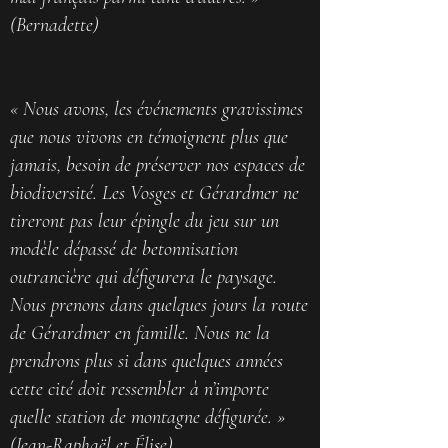
(Bernadette)
« Nous avons, les événements gravissimes
que nous vivons en témoignent plus que
jamais, besoin de préserver nos espaces de
biodiversité. Les Vosges et Gérardmer ne
tireront pas leur épingle du jeu sur un
modèle dépassé de betonnisation
outrancière qui défigurera le paysage.
Nous prenons dans quelques jours la route
de Gérardmer en famille. Nous ne la
prendrons plus si dans quelques années
cette cité doit ressembler à n’importe
quelle station de montagne défigurée. »
(Jean-Raphaël et Élise)