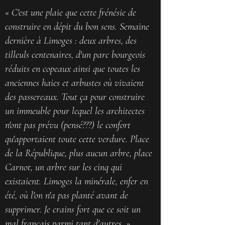
« C'est une plaie que cette frénésie de
construire en dépit du bon sens. Semaine
dernière à Limoges : deux arbres, des
tilleuls centenaires, d'un parc bourgeois
réduits en copeaux ainsi que toutes les
anciennes haies et arbustes où vivaient
des passereaux. Tout ça pour construire
un immeuble pour lequel les architectes
n'ont pas prévu (pensé???) le confort
qu'apportaient toute cette verdure. Place
de la République, plus aucun arbre, place
Carnot, un arbre sur les cinq qui
existaient. Limoges la minérale, enfer en
été, où l'on n'a pas planté avant de
supprimer. Je crains fort que ce soit un
mal français parmi tant d'autres. »