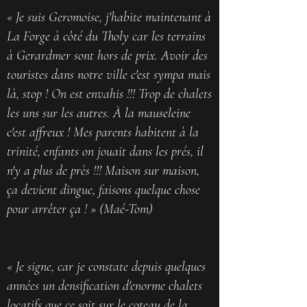
« Je suis Geromoise, j'habite maintenant à
La Forge à côté du Tholy car les terrains
à Gerardmer sont hors de prix. Avoir des
touristes dans notre ville c'est sympa mais
là, stop ! On est envahis !!! Trop de chalets
les uns sur les autres. À la mauseleine
c'est affreux ! Mes parents habitent à la
trinité, enfants on jouait dans les prés, il
n'y a plus de près !!! Maison sur maison,
ça devient dingue, faisons quelque chose
pour arrêter ça ! » (Maé-Tom)
« Je signe, car je constate depuis quelques
années un densification d'enorme chalets
locatifs que ce soit sur le coteau de la