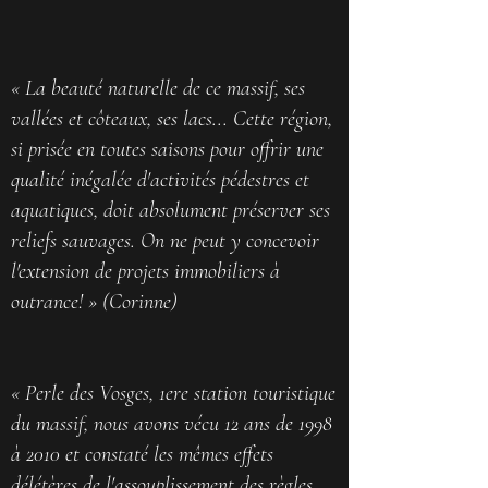
« La beauté naturelle de ce massif, ses
vallées et côteaux, ses lacs... Cette région,
si prisée en toutes saisons pour offrir une
qualité inégalée d'activités pédestres et
aquatiques, doit absolument préserver ses
reliefs sauvages. On ne peut y concevoir
l'extension de projets immobiliers à
outrance! » (Corinne)
« Perle des Vosges, 1ere station touristique
du massif, nous avons vécu 12 ans de 1998
à 2010 et constaté les mêmes effets
délétères de l'assouplissement des règles