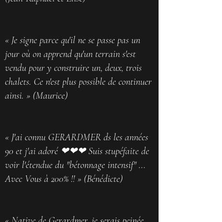
« Je signe parce qu'il ne se passe pas un
jour où on apprend qu'un terrain s'est
vendu pour y construire un, deux, trois
chalets. Ce n'est plus possible de continuer
ainsi. » (Maurice)
« J'ai connu GERARDMER ds les années
90 et j'ai adoré ❤❤❤ Suis stupéfaite de
voir l'étendue du "bétonnage intensif" ...
Avec Vous à 200% !! » (Bénédicte)
« Native de Gerardmer, je serais peinée